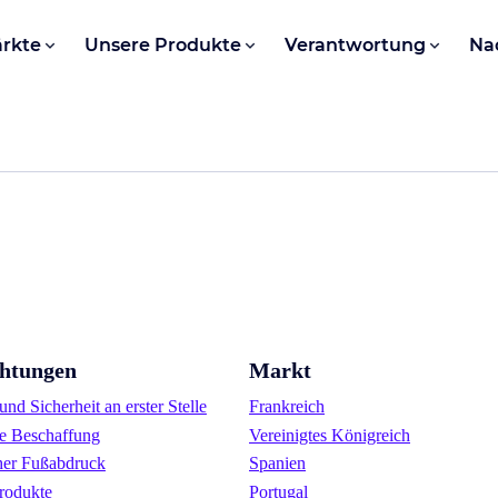
rkte
Unsere Produkte
Verantwortung
Na
chtungen
Markt
nd Sicherheit an erster Stelle
Frankreich
e Beschaffung
Vereinigtes Königreich
her Fußabdruck
Spanien
rodukte
Portugal