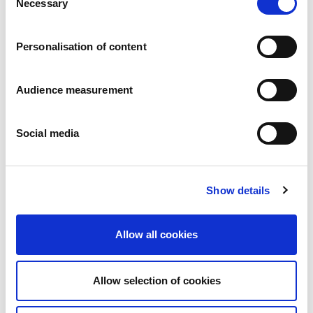
Necessary
Pressemitteilungen
Selection
Karriere
Verpflichtungen
Personalisation of content
Menschen und Sicherheit an erster Stelle
Nachhaltige Beschaffung
Ökologischer Fußabdruck
Audience measurement
Gesunde Produkte
Markt
Social media
Frankreich
Vereinigtes Königreich
Spanien
Portugal
Show details
Polen
Deutschland
Allow all cookies
Belgien
Schweden
Die Niederlande
Allow selection of cookies
International
Produkte