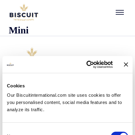
Aller au contenu
Mini
Unternehmen
Cookies
Wer wir sind
Our Biscuitinternational.com site uses cookies to offer
Unsere Geschichte
you personalised content, social media features and to
Unsere Einrichtungen und unser logistischer
Fußabdruck
analyze its traffic.
Unser Team
Regulatorische Informationen
Nachrichten
Consent