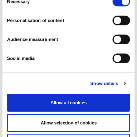
Necessary
Pressemitteilungen
Selection
Karriere
Verpflichtungen
Personalisation of content
Menschen und Sicherheit an erster Stelle
Nachhaltige Beschaffung
Ökologischer Fußabdruck
Audience measurement
Gesunde Produkte
Markt
Social media
Frankreich
Vereinigtes Königreich
Spanien
Portugal
Show details
Polen
Deutschland
Allow all cookies
Belgien
Schweden
Die Niederlande
Allow selection of cookies
International
Produkte