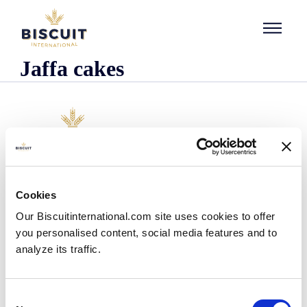
Aller au contenu
Jaffa cakes
Unternehmen
Cookies
Wer wir sind
Our Biscuitinternational.com site uses cookies to offer
Unsere Geschichte
you personalised content, social media features and to
Unsere Einrichtungen und unser logistischer
Fußabdruck
analyze its traffic.
Unser Team
Regulatorische Informationen
Nachrichten
Consent