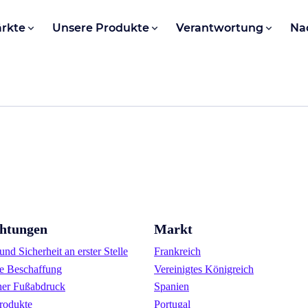
rkte
Unsere Produkte
Verantwortung
Na
chtungen
Markt
nd Sicherheit an erster Stelle
Frankreich
e Beschaffung
Vereinigtes Königreich
her Fußabdruck
Spanien
rodukte
Portugal