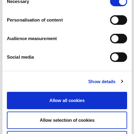
Necessary
Pressemitteilungen
Selection
Karriere
Verpflichtungen
Personalisation of content
Menschen und Sicherheit an erster Stelle
Nachhaltige Beschaffung
Ökologischer Fußabdruck
Audience measurement
Gesunde Produkte
Markt
Social media
Frankreich
Vereinigtes Königreich
Spanien
Portugal
Show details
Polen
Deutschland
Allow all cookies
Belgien
Schweden
Die Niederlande
Allow selection of cookies
International
Produkte