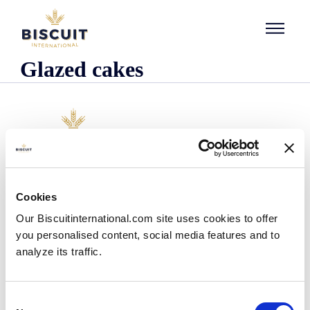
Aller au contenu
Glazed cakes
Unternehmen
Cookies
Wer wir sind
Our Biscuitinternational.com site uses cookies to offer
Unsere Geschichte
you personalised content, social media features and to
Unsere Einrichtungen und unser logistischer
Fußabdruck
analyze its traffic.
Unser Team
Regulatorische Informationen
Nachrichten
Consent