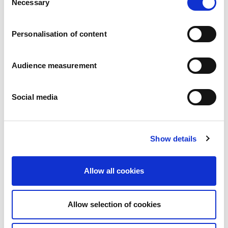
Necessary
Pressemitteilungen
Selection
Karriere
Verpflichtungen
Personalisation of content
Menschen und Sicherheit an erster Stelle
Nachhaltige Beschaffung
Ökologischer Fußabdruck
Audience measurement
Gesunde Produkte
Markt
Social media
Frankreich
Vereinigtes Königreich
Spanien
Portugal
Show details
Polen
Deutschland
Allow all cookies
Belgien
Schweden
Die Niederlande
Allow selection of cookies
International
Produkte