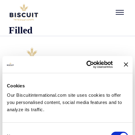
Aller au contenu
Filled
Unternehmen
Cookies
Wer wir sind
Our Biscuitinternational.com site uses cookies to offer
Unsere Geschichte
you personalised content, social media features and to
Unsere Einrichtungen und unser logistischer
Fußabdruck
analyze its traffic.
Unser Team
Regulatorische Informationen
Nachrichten
Consent