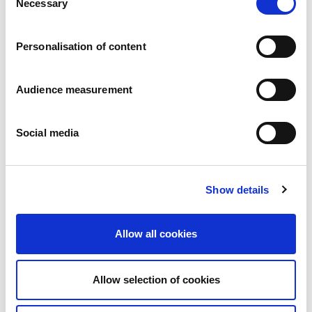
Necessary
Pressemitteilungen
Selection
Karriere
Verpflichtungen
Personalisation of content
Menschen und Sicherheit an erster Stelle
Nachhaltige Beschaffung
Ökologischer Fußabdruck
Audience measurement
Gesunde Produkte
Markt
Social media
Frankreich
Vereinigtes Königreich
Spanien
Portugal
Show details
Polen
Deutschland
Allow all cookies
Belgien
Schweden
Die Niederlande
Allow selection of cookies
International
Produkte