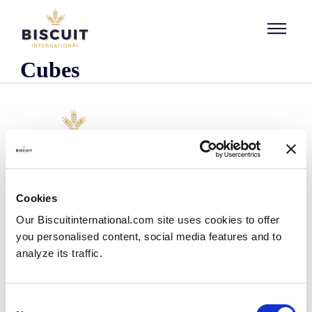
Aller au contenu
Cubes
Unternehmen
Cookies
Wer wir sind
Our Biscuitinternational.com site uses cookies to offer
Unsere Geschichte
you personalised content, social media features and to
Unsere Einrichtungen und unser logistischer
Fußabdruck
analyze its traffic.
Unser Team
Regulatorische Informationen
Nachrichten
Consent