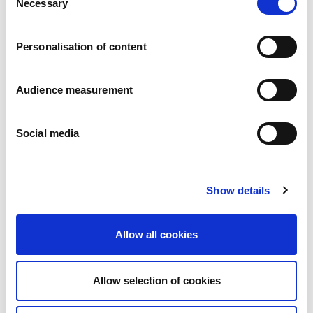
Necessary
Pressemitteilungen
Selection
Karriere
Verpflichtungen
Personalisation of content
Menschen und Sicherheit an erster Stelle
Nachhaltige Beschaffung
Ökologischer Fußabdruck
Audience measurement
Gesunde Produkte
Markt
Social media
Frankreich
Vereinigtes Königreich
Spanien
Portugal
Show details
Polen
Deutschland
Allow all cookies
Belgien
Schweden
Die Niederlande
Allow selection of cookies
International
Produkte