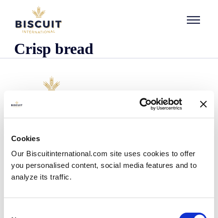
Aller au contenu
Crisp bread
Unternehmen
Cookies
Wer wir sind
Our Biscuitinternational.com site uses cookies to offer
Unsere Geschichte
you personalised content, social media features and to
Unsere Einrichtungen und unser logistischer
Fußabdruck
analyze its traffic.
Unser Team
Regulatorische Informationen
Nachrichten
Consent