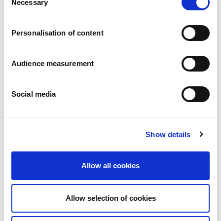
Necessary
Pressemitteilungen
Selection
Karriere
Verpflichtungen
Personalisation of content
Menschen und Sicherheit an erster Stelle
Nachhaltige Beschaffung
Ökologischer Fußabdruck
Audience measurement
Gesunde Produkte
Markt
Social media
Frankreich
Vereinigtes Königreich
Spanien
Portugal
Show details
Polen
Deutschland
Allow all cookies
Belgien
Schweden
Die Niederlande
Allow selection of cookies
International
Produkte