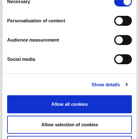
Necessary
Pressemitteilungen
Selection
Karriere
Verpflichtungen
Personalisation of content
Menschen und Sicherheit an erster Stelle
Nachhaltige Beschaffung
Ökologischer Fußabdruck
Audience measurement
Gesunde Produkte
Markt
Social media
Frankreich
Vereinigtes Königreich
Spanien
Portugal
Show details
Polen
Deutschland
Allow all cookies
Belgien
Schweden
Die Niederlande
Allow selection of cookies
International
Produkte