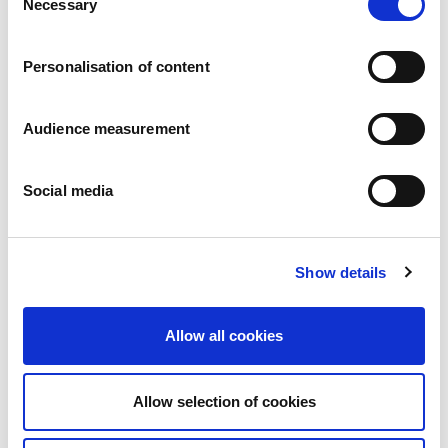
Necessary
Pressemitteilungen
Selection
Karriere
Verpflichtungen
Personalisation of content
Menschen und Sicherheit an erster Stelle
Nachhaltige Beschaffung
Ökologischer Fußabdruck
Audience measurement
Gesunde Produkte
Markt
Social media
Frankreich
Vereinigtes Königreich
Spanien
Portugal
Show details
Polen
Deutschland
Allow all cookies
Belgien
Schweden
Die Niederlande
Allow selection of cookies
International
Produkte