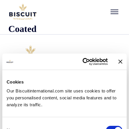
Aller au contenu
Coated
Unternehmen
Cookies
Wer wir sind
Our Biscuitinternational.com site uses cookies to offer
Unsere Geschichte
you personalised content, social media features and to
Unsere Einrichtungen und unser logistischer
Fußabdruck
analyze its traffic.
Unser Team
Regulatorische Informationen
Nachrichten
Consent