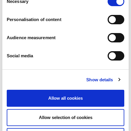
Necessary
Pressemitteilungen
Selection
Karriere
Verpflichtungen
Personalisation of content
Menschen und Sicherheit an erster Stelle
Nachhaltige Beschaffung
Ökologischer Fußabdruck
Audience measurement
Gesunde Produkte
Markt
Social media
Frankreich
Vereinigtes Königreich
Spanien
Portugal
Show details
Polen
Deutschland
Allow all cookies
Belgien
Schweden
Die Niederlande
Allow selection of cookies
International
Produkte