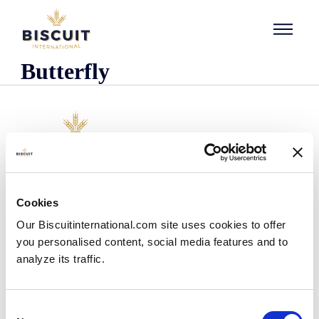
Aller au contenu
Butterfly
Unternehmen
Cookies
Wer wir sind
Our Biscuitinternational.com site uses cookies to offer
Unsere Geschichte
you personalised content, social media features and to
Unsere Einrichtungen und unser logistischer
Fußabdruck
analyze its traffic.
Unser Team
Regulatorische Informationen
Nachrichten
Consent