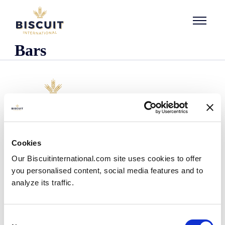
Aller au contenu
Bars
Unternehmen
Cookies
Wer wir sind
Our Biscuitinternational.com site uses cookies to offer
Unsere Geschichte
you personalised content, social media features and to
Unsere Einrichtungen und unser logistischer
Fußabdruck
analyze its traffic.
Unser Team
Regulatorische Informationen
Nachrichten
Consent