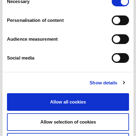
Necessary
Pressemitteilungen
Selection
Karriere
Verpflichtungen
Personalisation of content
Menschen und Sicherheit an erster Stelle
Nachhaltige Beschaffung
Ökologischer Fußabdruck
Audience measurement
Gesunde Produkte
Markt
Social media
Frankreich
Vereinigtes Königreich
Spanien
Portugal
Show details
Polen
Deutschland
Allow all cookies
Belgien
Schweden
Die Niederlande
Allow selection of cookies
International
Produkte