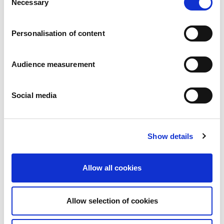
Necessary
Pressemitteilungen
Selection
Karriere
Verpflichtungen
Personalisation of content
Menschen und Sicherheit an erster Stelle
Nachhaltige Beschaffung
Ökologischer Fußabdruck
Audience measurement
Gesunde Produkte
Markt
Social media
Frankreich
Vereinigtes Königreich
Spanien
Portugal
Show details
Polen
Deutschland
Allow all cookies
Belgien
Schweden
Die Niederlande
Allow selection of cookies
International
Produkte