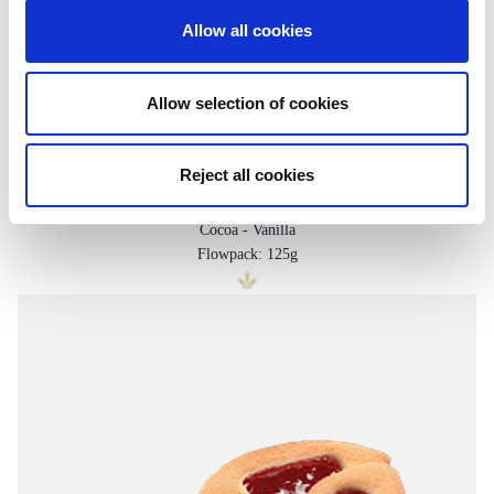
Allow all cookies
Allow selection of cookies
Reject all cookies
White & Black Lady Sponge with jelly &
cream
Cocoa - Vanilla
Flowpack: 125g