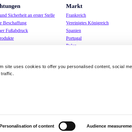
chtungen
Markt
nd Sicherheit an erster Stelle
Frankreich
e Beschaffung
Vereinigtes Königreich
her Fußabdruck
Spanien
rodukte
Portugal
Polen
Deutschland
Belgien
om site uses cookies to offer you personalised content, social m
Schweden
traffic.
Die Niederlande
International
ungen
Cookies
Datenschutzerkläru
Personalisation of content
Audience measureme