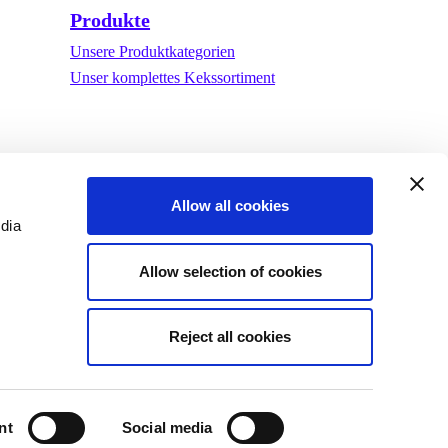
Produkte
Unsere Produktkategorien
Unser komplettes Kekssortiment
Allow all cookies
edia
Allow selection of cookies
Reject all cookies
ng
©Biscuit International 2023
nt
Social media