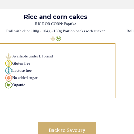
Rice and corn cakes
RICE OR CORN: Paprika
Roll with clip: 100g - 104g - 130g Portion packs with sticker
Roll
Available under BI brand
Gluten free
Lactose free
No added sugar
Organic
Back to Savoury