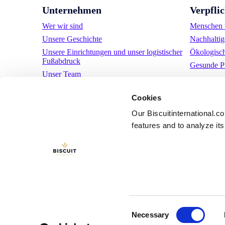
Unternehmen
Verpfli
Wer wir sind
Menschen u
Unsere Geschichte
Nachhaltig
Unsere Einrichtungen und unser logistischer
Ökologisc
Fußabdruck
Gesunde P
Unser Team
Regulatorische Informationen
Cookies
Nachrichten
Pressemitteilungen
Our Biscuitinternational.c
features and to analyze its 
Karriere
LinkedIn
YouTube
Nutzungsbeding
Consent
Necessary
Selection