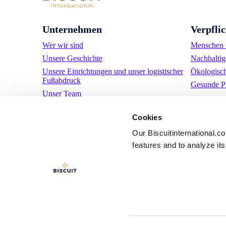
Unternehmen
Verpfli
Wer wir sind
Menschen u
Unsere Geschichte
Nachhaltig
Unsere Einrichtungen und unser logistischer
Ökologisc
Fußabdruck
Gesunde P
Unser Team
Regulatorische Informationen
Cookies
Nachrichten
Pressemitteilungen
Our Biscuitinternational.c
features and to analyze its 
Karriere
LinkedIn
YouTube
Nutzungsbeding