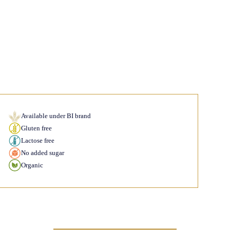
Available under BI brand
Gluten free
Lactose free
No added sugar
Organic