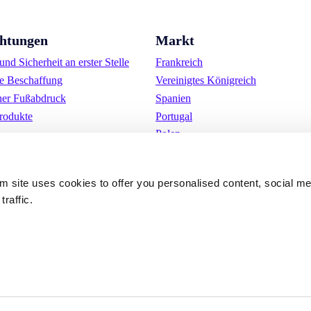
chtungen
Markt
nd Sicherheit an erster Stelle
Frankreich
e Beschaffung
Vereinigtes Königreich
her Fußabdruck
Spanien
rodukte
Portugal
Polen
Deutschland
Belgien
om site uses cookies to offer you personalised content, social m
Schweden
traffic.
Die Niederlande
International
ungen
Cookies
Datenschutzerkläru