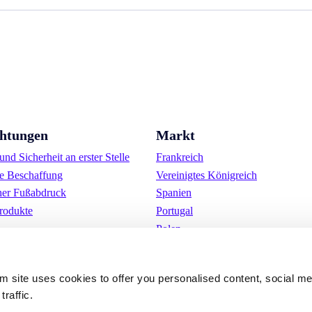
chtungen
Markt
nd Sicherheit an erster Stelle
Frankreich
e Beschaffung
Vereinigtes Königreich
her Fußabdruck
Spanien
rodukte
Portugal
Polen
Deutschland
Belgien
om site uses cookies to offer you personalised content, social m
Schweden
traffic.
Die Niederlande