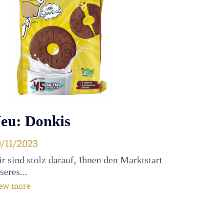
eu: Donkis
blié le
/11/2023
r sind stolz darauf, Ihnen den Marktstart
seres...
ew more