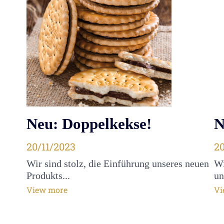
Neu: Doppelkekse!
N
Publié le
20/11/2023
Pu
20
Wir sind stolz, die Einführung unseres neuen
Wi
Produkts...
un
View more
Vi