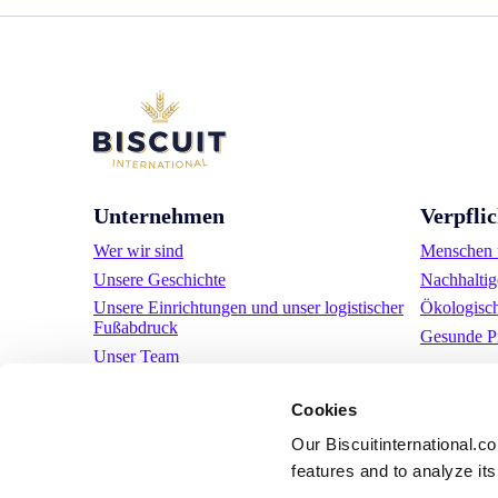
Unternehmen
Verpfli
Wer wir sind
Menschen u
Unsere Geschichte
Nachhaltig
Unsere Einrichtungen und unser logistischer
Ökologisc
Fußabdruck
Gesunde P
Unser Team
Regulatorische Informationen
Cookies
Nachrichten
Pressemitteilungen
Our Biscuitinternational.c
Karriere
features and to analyze its 