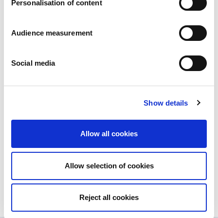
Personalisation of content
Audience measurement
Social media
Show details
Neu: GILLE MINI Kekse mit
Zartbitter-Schokostückchen
Allow all cookies
Publié le
20/11/2023
Schwedens beliebtester Cookie – GILLE Double
Allow selection of cookies
Chocolate Crisps...
View more
Reject all cookies