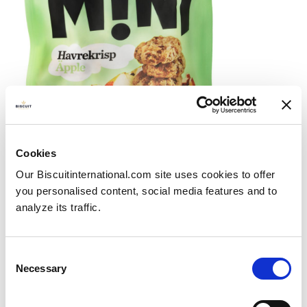
Neu: GILLE MINI Haferkekse mit
Cookies
Apfelstückchen
Our Biscuitinternational.com site uses cookies to offer
Publié le
20/11/2023
you personalised content, social media features and to
GILLE backt seine Erzeugnisse im Norden von
analyze its traffic.
Skåne,...
View more
Consent
Necessary
Selection