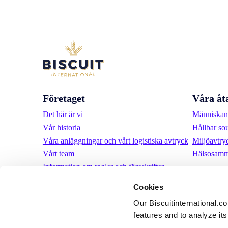
Företaget
Våra åt
Det här är vi
Människan 
Vår historia
Hållbar so
Våra anläggningar och vårt logistiska avtryck
Miljöavtry
Vårt team
Hälsosamm
Information om regler och föreskrifter
Nyheter
Cookies
Pressmeddelanden
Our Biscuitinternational.c
Karriär
features and to analyze its 