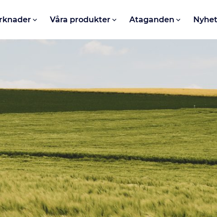
rknader
Våra produkter
Ataganden
Nyhet