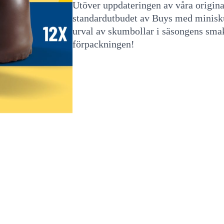
Utöver uppdateringen av våra origina
standardutbudet av Buys med minisku
urval av skumbollar i säsongens smak
förpackningen!