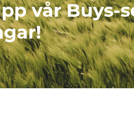
upp vår Buys-
ngar!