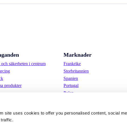
aganden
Marknader
och säkerheten i centrum
Frankrike
urcing
Storbritannien
ck
Spanien
a produkter
Portugal
Polen
Tyskland
Belgien
om site uses cookies to offer you personalised content, social m
Sverige
traffic.
Nederländerna