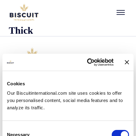
Aller au contenu
Thick
Företaget
Cookies
Det här är vi
Our Biscuitinternational.com site uses cookies to offer
Vår historia
you personalised content, social media features and to
Våra anläggningar och vårt logistiska avtryck
analyze its traffic.
Vårt team
Information om regler och föreskrifter
Nyheter
Consent
Pressmeddelanden
Necessary
Selection