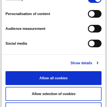
Karriär
Våra åtaganden
Personalisation of content
Människan och säkerheten i centrum
Hållbar sourcing
Miljöavtryck
Audience measurement
Hälsosamma produkter
Marknader
Social media
Frankrike
Storbritannien
Spanien
Portugal
Show details
Polen
Tyskland
Belgien
Allow all cookies
Sverige
Nederländerna
Internationellt
Allow selection of cookies
Våra produkter
Våra produktkategorier