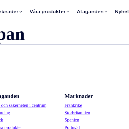
rknader
Våra produkter
Ataganden
Nyhet
pan
aganden
Marknader
och säkerheten i centrum
Frankrike
urcing
Storbritannien
ck
Spanien
a produkter
Portugal