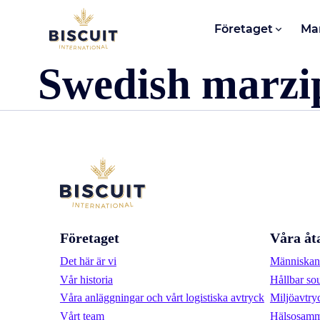
Aller au contenu
Företaget
Ma
Swedish marzi
Företaget
Våra åt
Det här är vi
Människan 
Vår historia
Hållbar so
Våra anläggningar och vårt logistiska avtryck
Miljöavtry
Vårt team
Hälsosamm