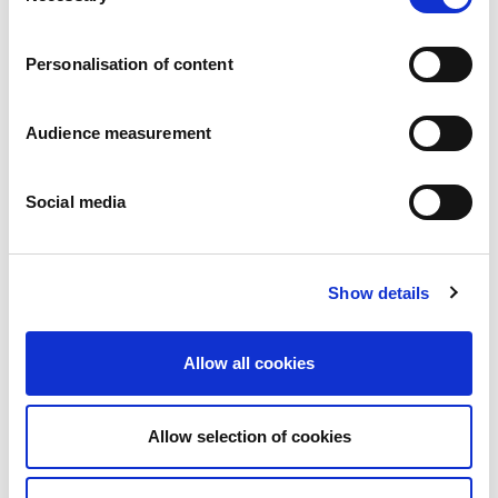
Karriär
Våra åtaganden
Personalisation of content
Människan och säkerheten i centrum
Hållbar sourcing
Miljöavtryck
Audience measurement
Hälsosamma produkter
Marknader
Social media
Frankrike
Storbritannien
Spanien
Portugal
Show details
Polen
Tyskland
Belgien
Allow all cookies
Sverige
Nederländerna
Internationellt
Allow selection of cookies
Våra produkter
Våra produktkategorier