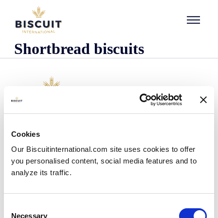
Aller au contenu
Shortbread biscuits
Företaget
Cookies
Det här är vi
Our Biscuitinternational.com site uses cookies to offer
Vår historia
you personalised content, social media features and to
Våra anläggningar och vårt logistiska avtryck
analyze its traffic.
Vårt team
Information om regler och föreskrifter
Nyheter
Consent
Pressmeddelanden
Necessary
Selection