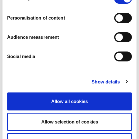
Karriär
Våra åtaganden
Personalisation of content
Människan och säkerheten i centrum
Hållbar sourcing
Miljöavtryck
Audience measurement
Hälsosamma produkter
Marknader
Social media
Frankrike
Storbritannien
Spanien
Portugal
Show details
Polen
Tyskland
Belgien
Allow all cookies
Sverige
Nederländerna
Internationellt
Allow selection of cookies
Våra produkter
Våra produktkategorier