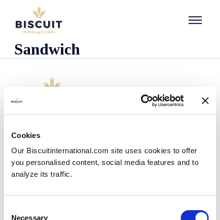
Aller au contenu
Sandwich
Företaget
Cookies
Det här är vi
Our Biscuitinternational.com site uses cookies to offer
Vår historia
you personalised content, social media features and to
Våra anläggningar och vårt logistiska avtryck
analyze its traffic.
Vårt team
Information om regler och föreskrifter
Nyheter
Consent
Pressmeddelanden
Necessary
Selection