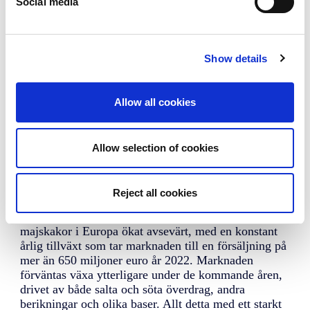
Social media
Show details
Allow all cookies
Marknads- och
Allow selection of cookies
konsumentinsikter
Den europeiska marknaden blomstrar och sortimentet
Reject all cookies
har förändrats mycket under årens lopp. Under de
senaste fem åren har lanseringen av nya ris- och
majskakor i Europa ökat avsevärt, med en konstant
årlig tillväxt som tar marknaden till en försäljning på
mer än 650 miljoner euro år 2022. Marknaden
förväntas växa ytterligare under de kommande åren,
drivet av både salta och söta överdrag, andra
berikningar och olika baser. Allt detta med ett starkt