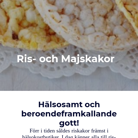
Ris- och Majskakor
Hälsosamt och
beroendeframkallande
gott!
Förr i tiden såldes riskakor främst i
hälsokostbutiker. I dag känner alla till ris-