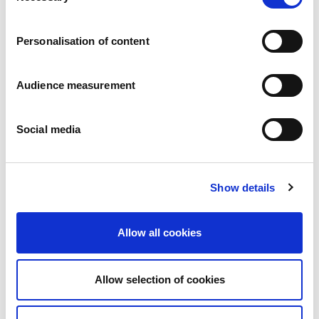
Karriär
Våra åtaganden
Personalisation of content
Människan och säkerheten i centrum
Hållbar sourcing
Miljöavtryck
Audience measurement
Hälsosamma produkter
Marknader
Social media
Frankrike
Storbritannien
Spanien
Portugal
Show details
Polen
Tyskland
Belgien
Allow all cookies
Sverige
Nederländerna
Internationellt
Allow selection of cookies
Våra produkter
Våra produktkategorier