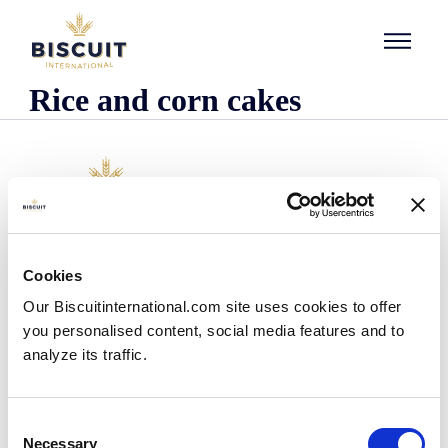
Aller au contenu
Rice and corn cakes
Företaget
Cookies
Det här är vi
Our Biscuitinternational.com site uses cookies to offer
Vår historia
you personalised content, social media features and to
Våra anläggningar och vårt logistiska avtryck
analyze its traffic.
Vårt team
Information om regler och föreskrifter
Nyheter
Consent
Pressmeddelanden
Necessary
Selection