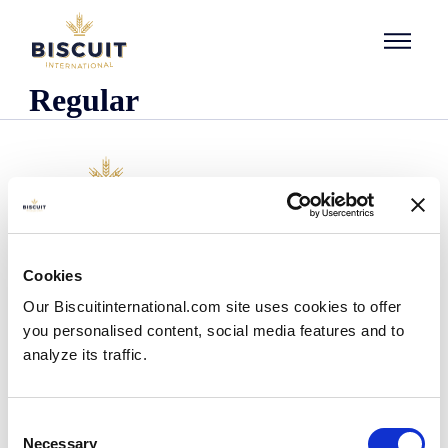
Aller au contenu
Regular
Företaget
Cookies
Det här är vi
Our Biscuitinternational.com site uses cookies to offer
Vår historia
you personalised content, social media features and to
Våra anläggningar och vårt logistiska avtryck
analyze its traffic.
Vårt team
Information om regler och föreskrifter
Nyheter
Consent
Pressmeddelanden
Necessary
Selection