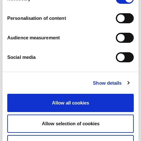
Karriär
Våra åtaganden
Personalisation of content
Människan och säkerheten i centrum
Hållbar sourcing
Miljöavtryck
Audience measurement
Hälsosamma produkter
Marknader
Social media
Frankrike
Storbritannien
Spanien
Portugal
Show details
Polen
Tyskland
Belgien
Allow all cookies
Sverige
Nederländerna
Internationellt
Allow selection of cookies
Våra produkter
Våra produktkategorier