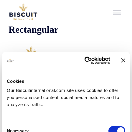
Aller au contenu
Rectangular
Företaget
Cookies
Det här är vi
Our Biscuitinternational.com site uses cookies to offer
Vår historia
you personalised content, social media features and to
Våra anläggningar och vårt logistiska avtryck
analyze its traffic.
Vårt team
Information om regler och föreskrifter
Nyheter
Consent
Pressmeddelanden
Necessary
Selection