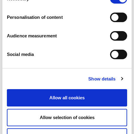
Karriär
Våra åtaganden
Personalisation of content
Människan och säkerheten i centrum
Hållbar sourcing
Miljöavtryck
Audience measurement
Hälsosamma produkter
Marknader
Social media
Frankrike
Storbritannien
Spanien
Portugal
Show details
Polen
Tyskland
Belgien
Allow all cookies
Sverige
Nederländerna
Internationellt
Allow selection of cookies
Våra produkter
Våra produktkategorier