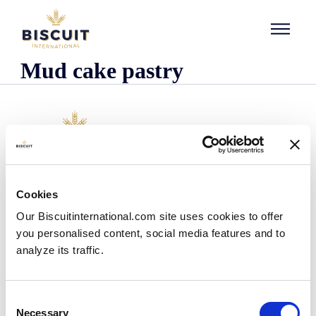
Aller au contenu
Mud cake pastry
Företaget
Cookies
Det här är vi
Our Biscuitinternational.com site uses cookies to offer
Vår historia
you personalised content, social media features and to
Våra anläggningar och vårt logistiska avtryck
analyze its traffic.
Vårt team
Information om regler och föreskrifter
Nyheter
Consent
Pressmeddelanden
Necessary
Selection