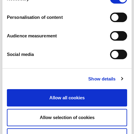
Karriär
Våra åtaganden
Personalisation of content
Människan och säkerheten i centrum
Hållbar sourcing
Miljöavtryck
Audience measurement
Hälsosamma produkter
Marknader
Social media
Frankrike
Storbritannien
Spanien
Portugal
Show details
Polen
Tyskland
Belgien
Allow all cookies
Sverige
Nederländerna
Internationellt
Allow selection of cookies
Våra produkter
Våra produktkategorier