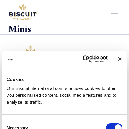
Aller au contenu
Minis
Företaget
Cookies
Det här är vi
Our Biscuitinternational.com site uses cookies to offer
Vår historia
you personalised content, social media features and to
Våra anläggningar och vårt logistiska avtryck
analyze its traffic.
Vårt team
Information om regler och föreskrifter
Nyheter
Consent
Pressmeddelanden
Necessary
Selection