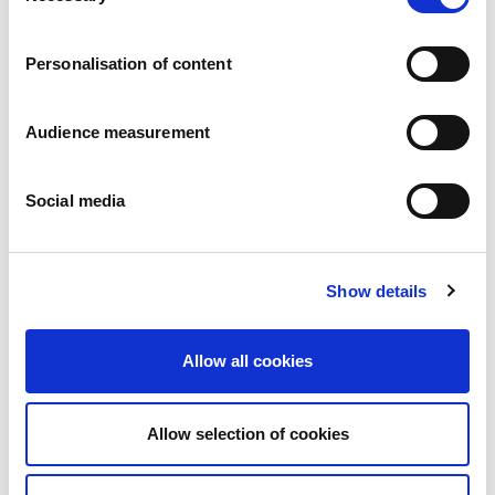
Karriär
Våra åtaganden
Personalisation of content
Människan och säkerheten i centrum
Hållbar sourcing
Miljöavtryck
Audience measurement
Hälsosamma produkter
Marknader
Social media
Frankrike
Storbritannien
Spanien
Portugal
Show details
Polen
Tyskland
Belgien
Allow all cookies
Sverige
Nederländerna
Internationellt
Allow selection of cookies
Våra produkter
Våra produktkategorier