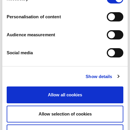
Karriär
Våra åtaganden
Personalisation of content
Människan och säkerheten i centrum
Hållbar sourcing
Miljöavtryck
Audience measurement
Hälsosamma produkter
Marknader
Social media
Frankrike
Storbritannien
Spanien
Portugal
Show details
Polen
Tyskland
Belgien
Allow all cookies
Sverige
Nederländerna
Internationellt
Allow selection of cookies
Våra produkter
Våra produktkategorier