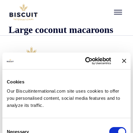
Aller au contenu
Large coconut macaroons
Företaget
Cookies
Det här är vi
Our Biscuitinternational.com site uses cookies to offer
Vår historia
you personalised content, social media features and to
Våra anläggningar och vårt logistiska avtryck
analyze its traffic.
Vårt team
Information om regler och föreskrifter
Nyheter
Consent
Pressmeddelanden
Necessary
Selection