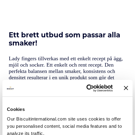
Ett brett utbud som passar alla
smaker!
Lady fingers tillverkas med ett enkelt recept på ägg,
mjöl och socker. Ett enkelt och rent recept. Den
perfekta balansen mellan smaker, konsistens och
densitet resulterar i en unik produkt som gör det
möjligt att skapa många läckra och speciella
desserter som Tiramisù och Trifle.
På Biscuit International tillverkar vi lady fingers i
olika smaker, storlekar och förpackningar, och våra
produkter finns i alla detaljhandelsbutiker i Europa.
Cookies
Our Biscuitinternational.com site uses cookies to offer
you personalised content, social media features and to
analyze its traffic.