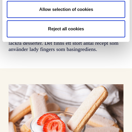
Marknads- och
konsumentinsikter
Allow selection of cookies
Lady fingers tillverkas med enkla och rena
traditionella europeiska recept och tekniker.
Reject all cookies
Klassiska lady fingers säljs och konsumeras över
hela världen, ”som de är” eller som ingrediens i
läckra desserter. Det finns ett stort antal recept som
använder lady fingers som basingrediens.