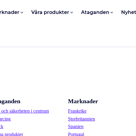
rknader
Våra produkter
Ataganden
Nyhet
aganden
Marknader
och säkerheten i centrum
Frankrike
urcing
Storbritannien
ck
Spanien
a produkter
Portugal