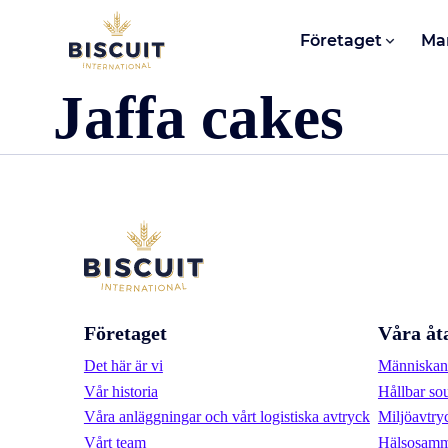
Aller au contenu
Företaget
Ma
Jaffa cakes
Företaget
Våra åt
Det här är vi
Människan 
Vår historia
Hållbar so
Våra anläggningar och vårt logistiska avtryck
Miljöavtry
Vårt team
Hälsosamm