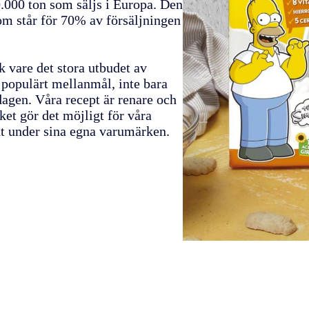
.000 ton som säljs i Europa. Den
om står för 70% av försäljningen
k vare det stora utbudet av
 populärt mellanmål, inte bara
agen. Våra recept är renare och
et gör det möjligt för våra
nt under sina egna varumärken.