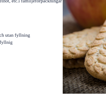
lnöt, etc.i familjeförpackningar
h utan fyllning
fyllnig