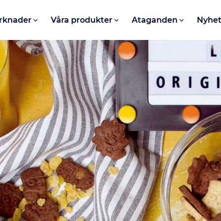
rknader
Våra produkter
Ataganden
Nyhet