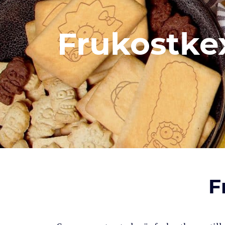
Frukostke
F