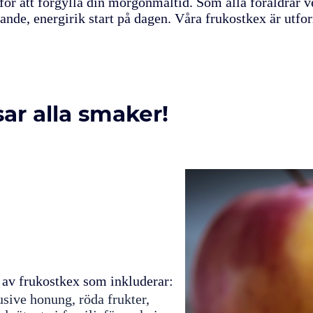
ör att förgylla din morgonmåltid. Som alla föräldrar v
tande, energirik start på dagen. Våra frukostkex är utfo
ar alla smaker!
t av frukostkex som inkluderar:
sive honung, röda frukter,