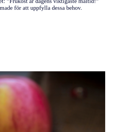
et: ”Frukost är dagens viktigaste måltid!”
rmade för att uppfylla dessa behov.