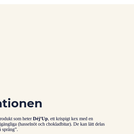
ationen
 produkt som heter
Déj’Up
, ett krispigt kex med en
gängliga (hasselnöt och chokladbitar). De kan lätt delas
å språng”.