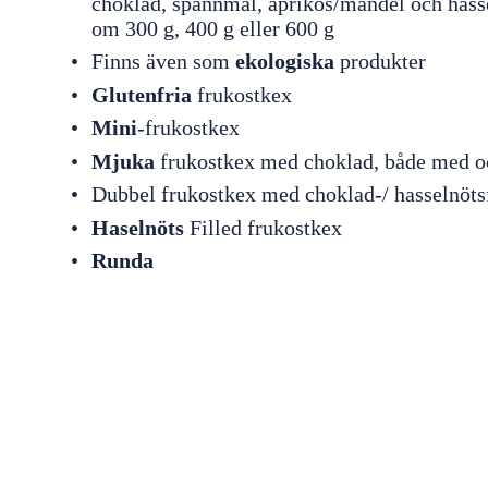
choklad, spannmål, aprikos/mandel och hasse
om 300 g, 400 g eller 600 g
Finns även som
ekologiska
produkter
Glutenfria
frukostkex
Mini
-frukostkex
Mjuka
frukostkex med choklad, både med oc
Dubbel frukostkex med choklad-/ hasselnöts
Haselnöts
Filled frukostkex
Runda