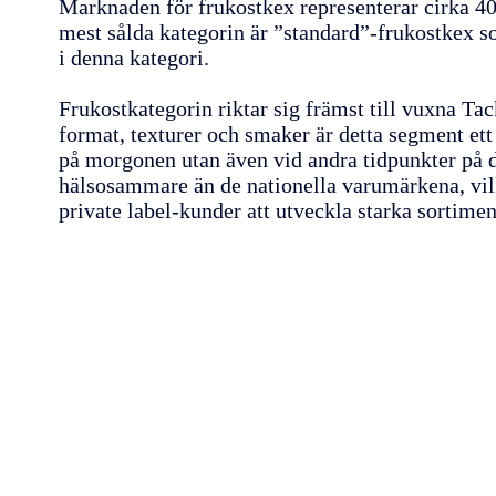
Marknaden för frukostkex representerar cirka 40
mest sålda kategorin är ”standard”-frukostkex s
i denna kategori.
Frukostkategorin riktar sig främst till vuxna Tac
format, texturer och smaker är detta segment ett
på morgonen utan även vid andra tidpunkter på d
hälsosammare än de nationella varumärkena, vilk
private label-kunder att utveckla starka sortime