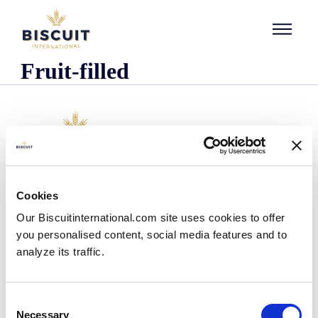
Aller au contenu
Fruit-filled
Företaget
Cookies
Det här är vi
Our Biscuitinternational.com site uses cookies to offer
Vår historia
you personalised content, social media features and to
Våra anläggningar och vårt logistiska avtryck
analyze its traffic.
Vårt team
Information om regler och föreskrifter
Nyheter
Consent
Pressmeddelanden
Necessary
Selection