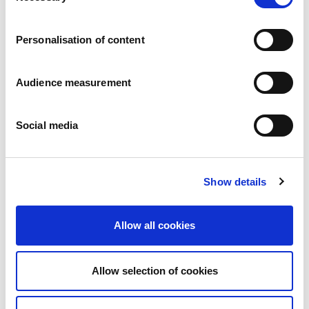
Karriär
Våra åtaganden
Personalisation of content
Människan och säkerheten i centrum
Hållbar sourcing
Miljöavtryck
Audience measurement
Hälsosamma produkter
Marknader
Social media
Frankrike
Storbritannien
Spanien
Portugal
Show details
Polen
Tyskland
Belgien
Allow all cookies
Sverige
Nederländerna
Internationellt
Allow selection of cookies
Våra produkter
Våra produktkategorier