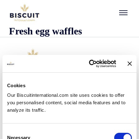
Aller au contenu
Fresh egg waffles
Företaget
Cookies
Det här är vi
Our Biscuitinternational.com site uses cookies to offer
Vår historia
you personalised content, social media features and to
Våra anläggningar och vårt logistiska avtryck
analyze its traffic.
Vårt team
Information om regler och föreskrifter
Nyheter
Consent
Pressmeddelanden
Necessary
Selection