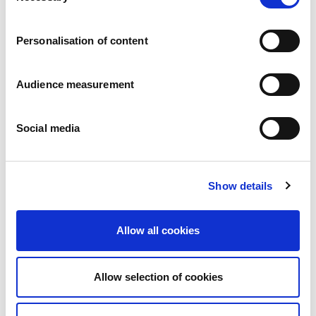
Karriär
Våra åtaganden
Personalisation of content
Människan och säkerheten i centrum
Hållbar sourcing
Miljöavtryck
Audience measurement
Hälsosamma produkter
Marknader
Social media
Frankrike
Storbritannien
Spanien
Portugal
Show details
Polen
Tyskland
Belgien
Allow all cookies
Sverige
Nederländerna
Internationellt
Allow selection of cookies
Våra produkter
Våra produktkategorier