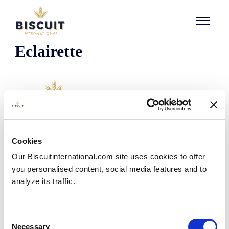
Aller au contenu
Eclairette
Företaget
Cookies
Det här är vi
Our Biscuitinternational.com site uses cookies to offer
Vår historia
you personalised content, social media features and to
Våra anläggningar och vårt logistiska avtryck
analyze its traffic.
Vårt team
Information om regler och föreskrifter
Nyheter
Consent
Pressmeddelanden
Necessary
Selection