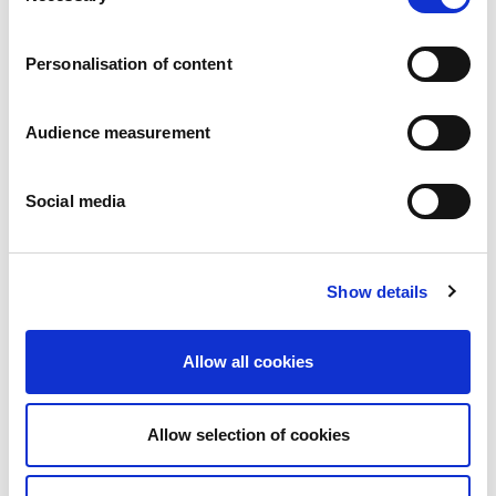
Karriär
Våra åtaganden
Personalisation of content
Människan och säkerheten i centrum
Hållbar sourcing
Miljöavtryck
Audience measurement
Hälsosamma produkter
Marknader
Social media
Frankrike
Storbritannien
Spanien
Portugal
Show details
Polen
Tyskland
Belgien
Allow all cookies
Sverige
Nederländerna
Internationellt
Allow selection of cookies
Våra produkter
Våra produktkategorier