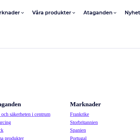
rknader
Våra produkter
Ataganden
Nyhet
aganden
Marknader
och säkerheten i centrum
Frankrike
urcing
Storbritannien
ck
Spanien
a produkter
Portugal