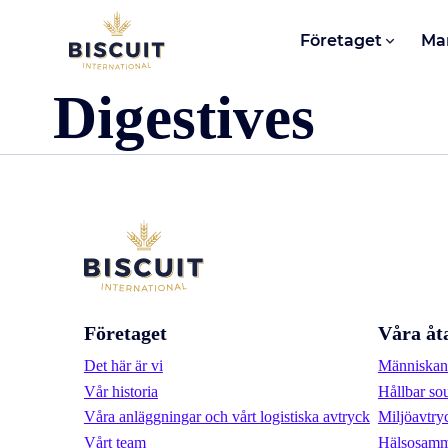
Aller au contenu
Företaget
Ma
Digestives
Företaget
Våra åt
Det här är vi
Människan 
Vår historia
Hållbar so
Våra anläggningar och vårt logistiska avtryck
Miljöavtry
Vårt team
Hälsosamm