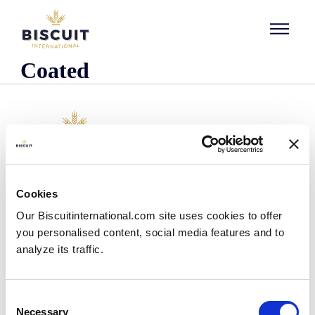
Aller au contenu
Coated
Företaget
Cookies
Det här är vi
Our Biscuitinternational.com site uses cookies to offer
Vår historia
you personalised content, social media features and to
Våra anläggningar och vårt logistiska avtryck
analyze its traffic.
Vårt team
Information om regler och föreskrifter
Nyheter
Consent
Pressmeddelanden
Necessary
Selection