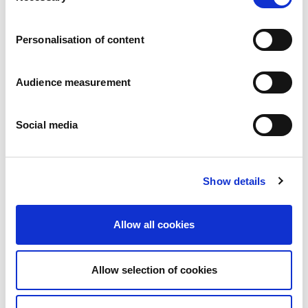
Karriär
Våra åtaganden
Personalisation of content
Människan och säkerheten i centrum
Hållbar sourcing
Miljöavtryck
Audience measurement
Hälsosamma produkter
Marknader
Social media
Frankrike
Storbritannien
Spanien
Portugal
Show details
Polen
Tyskland
Belgien
Allow all cookies
Sverige
Nederländerna
Internationellt
Allow selection of cookies
Våra produkter
Våra produktkategorier