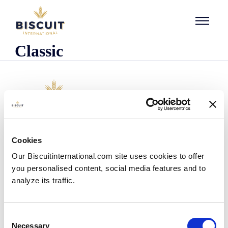
Aller au contenu
Classic
Företaget
Cookies
Det här är vi
Our Biscuitinternational.com site uses cookies to offer
Vår historia
you personalised content, social media features and to
Våra anläggningar och vårt logistiska avtryck
analyze its traffic.
Vårt team
Information om regler och föreskrifter
Nyheter
Consent
Pressmeddelanden
Necessary
Selection