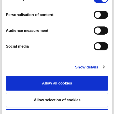
Karriär
Våra åtaganden
Personalisation of content
Människan och säkerheten i centrum
Hållbar sourcing
Miljöavtryck
Audience measurement
Hälsosamma produkter
Marknader
Social media
Frankrike
Storbritannien
Spanien
Portugal
Show details
Polen
Tyskland
Belgien
Allow all cookies
Sverige
Nederländerna
Internationellt
Allow selection of cookies
Våra produkter
Våra produktkategorier