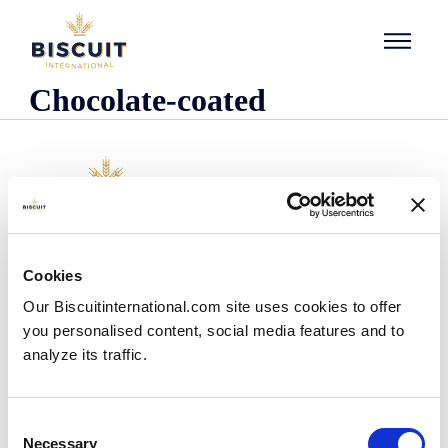
Aller au contenu
Chocolate-coated
Företaget
Cookies
Det här är vi
Our Biscuitinternational.com site uses cookies to offer
Vår historia
you personalised content, social media features and to
Våra anläggningar och vårt logistiska avtryck
analyze its traffic.
Vårt team
Information om regler och föreskrifter
Nyheter
Consent
Pressmeddelanden
Necessary
Selection