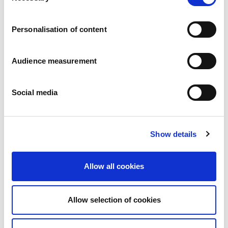
Karriär
Våra åtaganden
Personalisation of content
Människan och säkerheten i centrum
Hållbar sourcing
Miljöavtryck
Audience measurement
Hälsosamma produkter
Marknader
Social media
Frankrike
Storbritannien
Spanien
Portugal
Show details
Polen
Tyskland
Belgien
Allow all cookies
Sverige
Nederländerna
Internationellt
Allow selection of cookies
Våra produkter
Våra produktkategorier