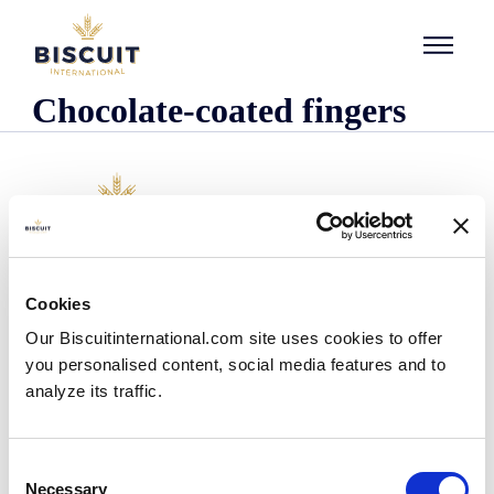
Aller au contenu
Chocolate-coated fingers
Företaget
Cookies
Det här är vi
Our Biscuitinternational.com site uses cookies to offer
Vår historia
you personalised content, social media features and to
Våra anläggningar och vårt logistiska avtryck
analyze its traffic.
Vårt team
Information om regler och föreskrifter
Nyheter
Consent
Pressmeddelanden
Necessary
Selection