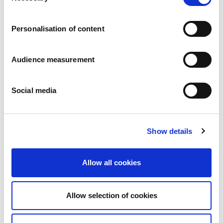
Karriär
Våra åtaganden
Personalisation of content
Människan och säkerheten i centrum
Hållbar sourcing
Miljöavtryck
Audience measurement
Hälsosamma produkter
Marknader
Social media
Frankrike
Storbritannien
Spanien
Portugal
Show details
Polen
Tyskland
Belgien
Allow all cookies
Sverige
Nederländerna
Internationellt
Allow selection of cookies
Våra produkter
Våra produktkategorier