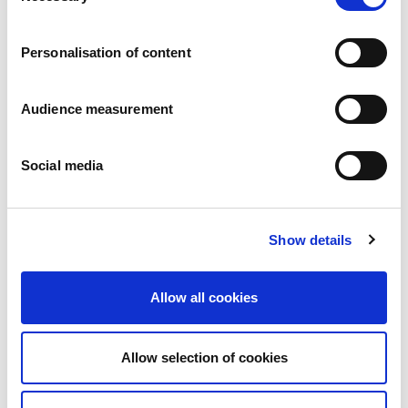
Karriär
Våra åtaganden
Personalisation of content
Människan och säkerheten i centrum
Hållbar sourcing
Miljöavtryck
Audience measurement
Hälsosamma produkter
Marknader
Social media
Frankrike
Storbritannien
Spanien
Portugal
Show details
Polen
Tyskland
Belgien
Allow all cookies
Sverige
Nederländerna
Internationellt
Allow selection of cookies
Våra produkter
Våra produktkategorier