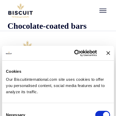
Aller au contenu
Chocolate-coated bars
Företaget
Cookies
Det här är vi
Our Biscuitinternational.com site uses cookies to offer
Vår historia
you personalised content, social media features and to
Våra anläggningar och vårt logistiska avtryck
analyze its traffic.
Vårt team
Information om regler och föreskrifter
Nyheter
Consent
Pressmeddelanden
Necessary
Selection