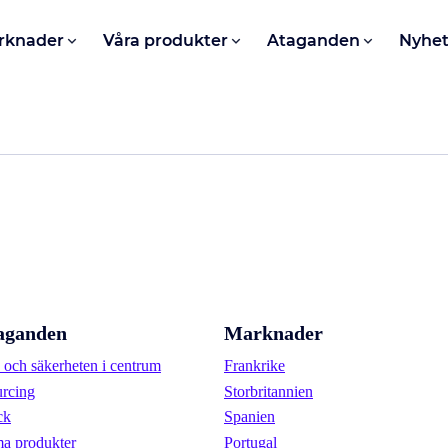
rknader
Våra produkter
Ataganden
Nyhet
aganden
Marknader
och säkerheten i centrum
Frankrike
urcing
Storbritannien
ck
Spanien
a produkter
Portugal