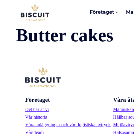
Aller au contenu
Företaget
Ma
Butter cakes
Företaget
Våra åt
Det här är vi
Människan 
Vår historia
Hållbar so
Våra anläggningar och vårt logistiska avtryck
Miljöavtry
Vårt team
Hälsosamm