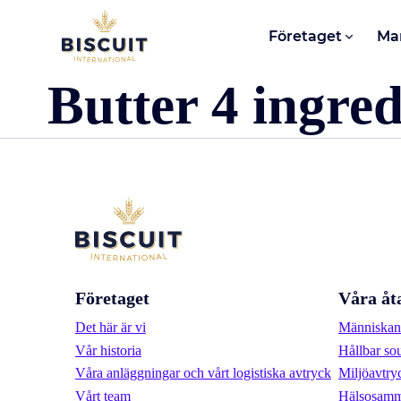
Aller au contenu
Företaget
Ma
Butter 4 ingred
Företaget
Våra åt
Det här är vi
Människan 
Vår historia
Hållbar so
Våra anläggningar och vårt logistiska avtryck
Miljöavtry
Vårt team
Hälsosamm