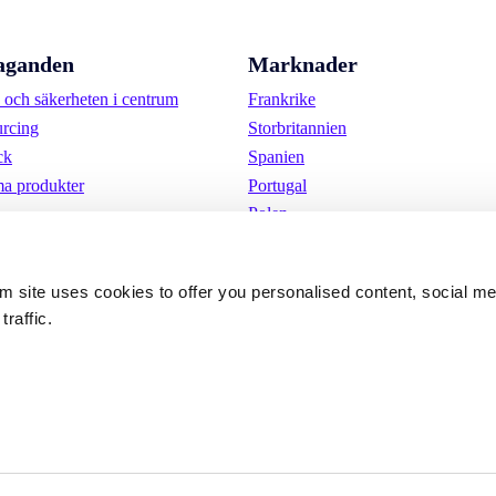
aganden
Marknader
och säkerheten i centrum
Frankrike
urcing
Storbritannien
ck
Spanien
a produkter
Portugal
Polen
Tyskland
Belgien
om site uses cookies to offer you personalised content, social m
Sverige
traffic.
Nederländerna
Internationellt
kor
Cookies 
Integritetspolicy