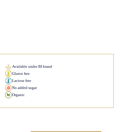
Available under BI brand
Gluten free
Lactose free
No added sugar
Organic