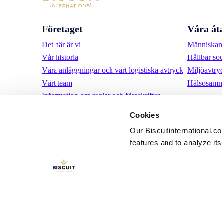
Företaget
Våra åt
Det här är vi
Människan 
Vår historia
Hållbar so
Våra anläggningar och vårt logistiska avtryck
Miljöavtry
Vårt team
Hälsosamm
Information om regler och föreskrifter
Nyheter
Cookies
Pressmeddelanden
Our Biscuitinternational.c
Karriär
features and to analyze its 
LinkedIn
YouTube
Användarvill