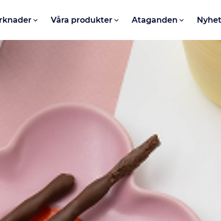
rknader
Våra produkter
Ataganden
Nyhet