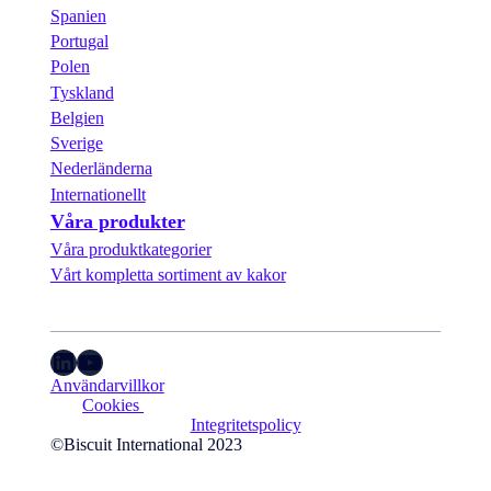
Spanien
Portugal
Polen
Tyskland
Belgien
Sverige
Nederländerna
Internationellt
Våra produkter
Våra produktkategorier
Vårt kompletta sortiment av kakor
LinkedIn
YouTube
Användarvillkor
Cookies 
Integritetspolicy
©Biscuit International 2023