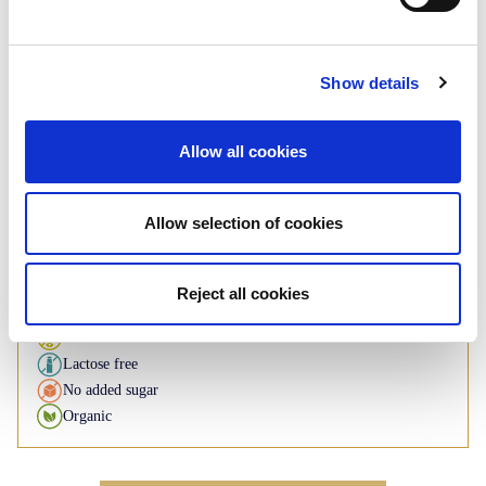
Rusk
Plain - Whole wheat
Show details
Roll: 125g - 140g
Allow all cookies
If you have any inquiries about our
products, please contact us
Allow selection of cookies
Contact us
Reject all cookies
Available under BI brand
Gluten free
Lactose free
No added sugar
Organic