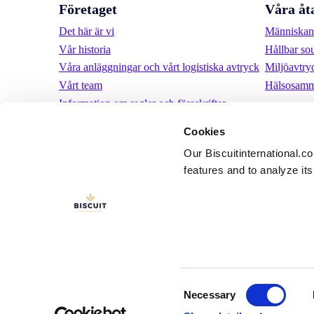
Företaget
Våra åt
Det här är vi
Människan 
Vår historia
Hållbar so
Våra anläggningar och vårt logistiska avtryck
Miljöavtry
Vårt team
Hälsosamm
Information om regler och föreskrifter
Nyheter
Cookies
Pressmeddelanden
Our Biscuitinternational.c
Karriär
features and to analyze its 
LinkedIn
YouTube
Användarvill
Consent
Necessary
Selection