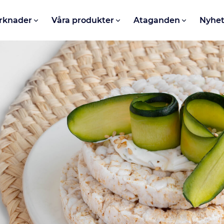
rknader
Våra produkter
Ataganden
Nyhet