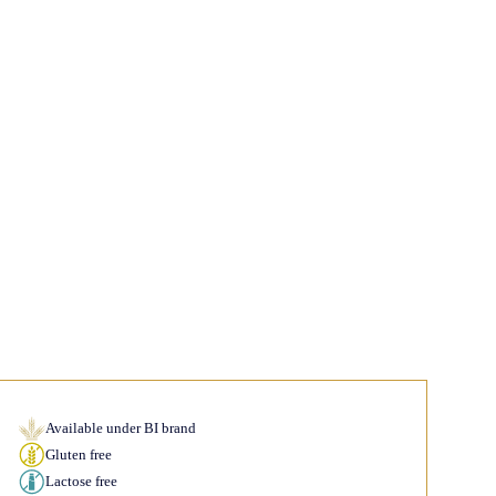
Available under BI brand
Gluten free
Lactose free