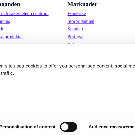
aganden
Marknader
och säkerheten i centrum
Frankrike
urcing
Storbritannien
ck
Spanien
a produkter
Portugal
Polen
Tyskland
Belgien
om site uses cookies to offer you personalised content, social m
Sverige
traffic.
Nederländerna
Internationellt
kor
Cookies 
Integritetspolicy
Personalisation of content
Audience measureme