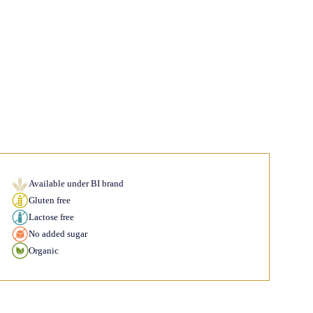
Available under BI brand
Gluten free
Lactose free
No added sugar
Organic