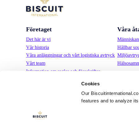
Företaget
Våra åt
Det här är vi
Människan 
Vår historia
Hållbar so
Våra anläggningar och vårt logistiska avtryck
Miljöavtry
Vårt team
Hälsosamm
Information om regler och föreskrifter
Nyheter
Cookies
Pressmeddelanden
Our Biscuitinternational.c
Karriär
features and to analyze its 