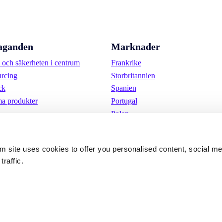
aganden
Marknader
och säkerheten i centrum
Frankrike
urcing
Storbritannien
ck
Spanien
a produkter
Portugal
Polen
Tyskland
Belgien
om site uses cookies to offer you personalised content, social m
Sverige
traffic.
Nederländerna
Internationellt