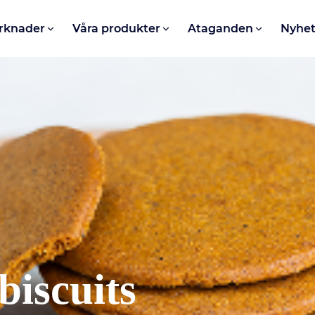
rknader
Våra produkter
Ataganden
Nyhet
biscuits